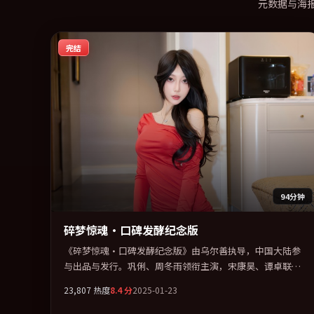
元数据与海
完结
94分钟
碎梦惊魂·口碑发酵纪念版
《碎梦惊魂·口碑发酵纪念版》由乌尔善执导，中国大陆参
与出品与发行。巩俐、周冬雨领衔主演，宋康昊、谭卓联袂
出演。用悬疑外壳包裹对家庭与归属的柔软书写。全片以
23,807
热度
8.4
分
2025-01-23
「战争」类型为骨架，在叙事、表演与视听上力求统一。定
于 2025-04-08 在内地院线及主流平台同步亮相，2025 年度