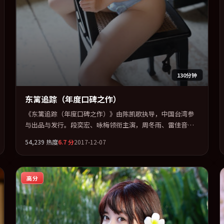
130分钟
东篱追踪（年度口碑之作）
《东篱追踪（年度口碑之作）》由陈凯歌执导，中国台湾参
与出品与发行。段奕宏、咏梅领衔主演，周冬雨、雷佳音、
张家辉联袂出演。群像并立，每个人物都背负不可告人的过
54,239
热度
6.7
分
2017-12-07
去。全片以「战争」类型为骨架，在叙事、表演与视听上力
求统一。定于 2017-11-28 在内地院线及主流平台同步亮相，
2017 年度话题片中口碑稳健，适合喜欢强情节与人物弧光的
高分
观众完整观看。