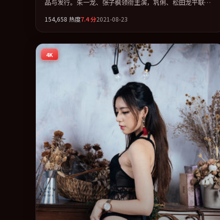
品与发行。朱一龙、张子枫领衔主演，巩俐、松田龙平联袂
出演。视听语言实验感十足，却不失叙事上的共情力。全片
154,658
热度
7.4
分
2021-08-23
以「剧情」类型为骨架，在叙事、表演与视听上力求统一。
定于 2021-03-02 在内地院线及主流平台同步亮相，2021 年
度话题片中口碑稳健，适合喜欢强情节与人物弧光的观众完
4K
整观看。