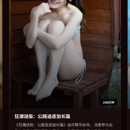
166分钟
狂潮谜局：公路追逐加长篇
《狂潮谜局：公路追逐加长篇》由许鞍华执导，法国参与出