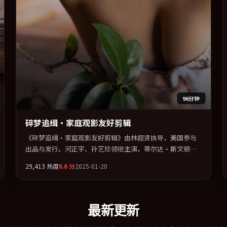
96分钟
碎梦追缉·家庭观影友好剪辑
《碎梦追缉·家庭观影友好剪辑》由林超贤执导，美国参与
出品与发行。河正宇、孙艺珍领衔主演，蒂尔达·斯文顿、
张译、松田龙平、廖凡联袂出演。在罪案类型框架下完成对
29,413
热度
6.6
分
2025-01-20
时代焦虑的隐喻表达。全片以「科幻」类型为骨架，在叙
事、表演与视听上力求统一。定于 2025-10-12 在内地院线及
主流平台同步亮相，2025 年度话题片中口碑稳健，适合喜欢
强情节与人物弧光的观众完整观看。
最新更新