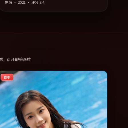
剧情
·
2021
· 评分
7.4
滤，点开即验画质
日本