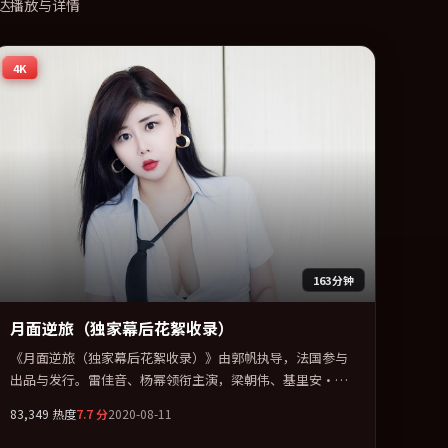
达播放与详情
4K
163分钟
月面逆旅（独家幕后花絮收录）
《月面逆旅（独家幕后花絮收录）》由郭帆执导，法国参与
出品与发行。雷佳音、杨幂领衔主演，梁朝伟、基里安·墨
菲、胡歌联袂出演。公路、追车与心理战三线并进，张力持
83,349
热度
7.7
分
2020-08-11
续堆叠。全片以「悬疑」类型为骨架，在叙事、表演与视听
上力求统一。定于 2020-06-18 在内地院线及主流平台同步亮