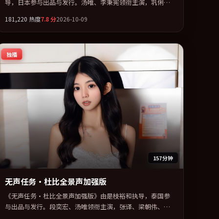
导，日本参与出品与发行。汤唯、李秉宪领衔主演，巩俐、
松田龙平、古天乐联袂出演。在信任崩塌与自我救赎之间反
181,220
热度
7.8
分
2026-10-09
复拉扯。全片以「科幻」类型为骨架，在叙事、表演与视听
上力求统一。定于 2026-07-11 在内地院线及主流平台同步亮
相，2026 年度话题片中口碑稳健，适合喜欢强情节与人物弧
独播
光的观众完整观看。
157分钟
无声任务·杜比全景声加强版
《无声任务·杜比全景声加强版》由是枝裕和执导，泰国参
与出品与发行。段奕宏、汤唯领衔主演，张译、梁朝伟、全
智贤、沈腾联袂出演。公路、追车与心理战三线并进，张力