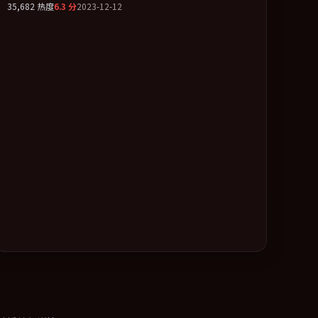
35,682
热度
6.3
分
2023-12-12
持续堆叠。全片以「喜剧」类型为骨架，在叙事、表演与视
听上力求统一。定于 2023-03-09 在内地院线及主流平台同步
亮相，2023 年度话题片中口碑稳健，适合喜欢强情节与人物
弧光的观众完整观看。