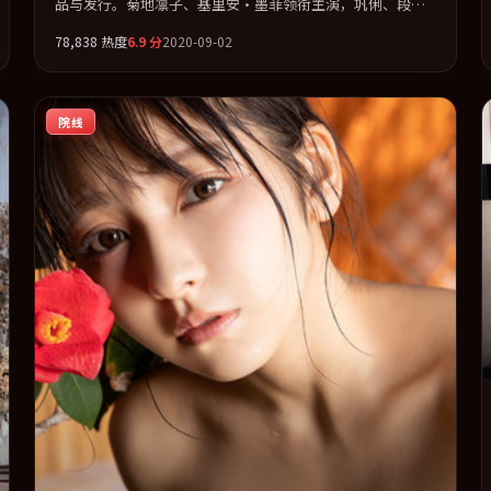
品与发行。菊地凛子、基里安·墨菲领衔主演，巩俐、段奕
宏、王凯联袂出演。在信任崩塌与自我救赎之间反复拉扯。
78,838
热度
6.9
分
2020-09-02
全片以「战争」类型为骨架，在叙事、表演与视听上力求统
一。定于 2020-12-21 在内地院线及主流平台同步亮相，2020
年度话题片中口碑稳健，适合喜欢强情节与人物弧光的观众
院线
完整观看。