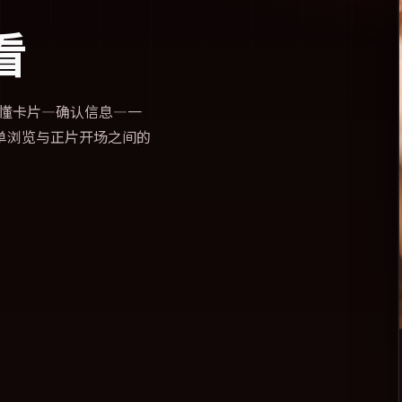
看
懂卡片—确认信息—一
单浏览与正片开场之间的