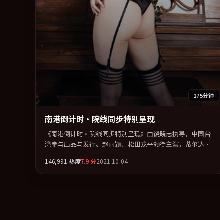
175分钟
南港倒计时·院线同步特别呈现
《南港倒计时·院线同步特别呈现》由饶晓志执导，中国台
湾参与出品与发行。赵丽颖、松田龙平领衔主演，蒂尔达·
斯文顿、刘青云、刘亦菲联袂出演。节奏凌厉，情绪在克制
146,991
热度
7.9
分
2021-10-04
与爆发之间精准摆荡。全片以「奇幻」类型为骨架，在叙
事、表演与视听上力求统一。定于 2021-06-07 在内地院线及
主流平台同步亮相，2021 年度话题片中口碑稳健，适合喜欢
强情节与人物弧光的观众完整观看。